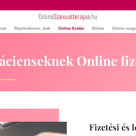
knak
Bejelentkezés, árak
Online fizetés
Rólam
Online megje
ácienseknek Online fiz
Fizetési és 