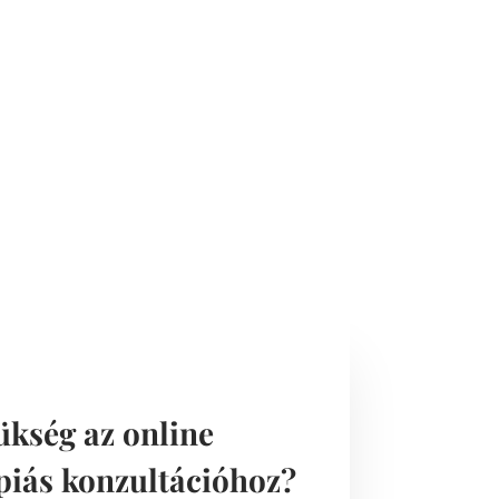
ükség az online
piás konzultációhoz?