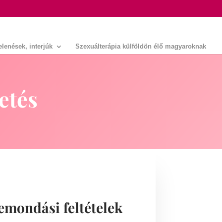
lenések, interjúk
Szexuálterápia külföldön élő magyaroknak
etés
lemondási feltételek