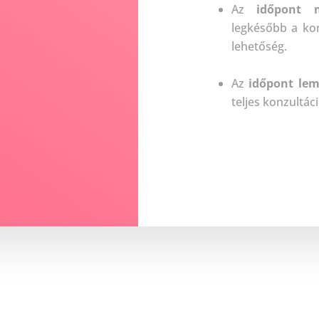
Az
időpont mó
legkésőbb a ko
lehetőség.
Az
időpont le
teljes konzultác