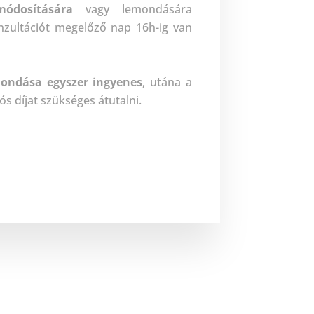
dosítására
vagy lemondására
nzultációt megelőző nap 16h-ig van
mondása
egyszer ingyenes
, utána a
iós díjat szükséges átutalni.