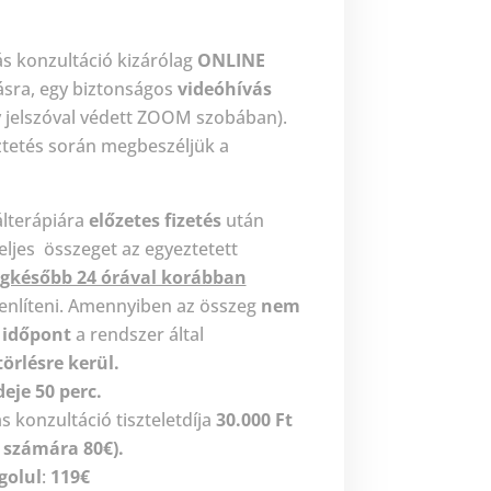
ás konzultáció kizárólag
ONLINE
ásra, egy biztonságos
videóhívás
 jelszóval védett ZOOM szobában).
tetés során megbeszéljük a
álterápiára
előzetes fizetés
után
teljes összeget az egyeztetett
legkésőbb 24 órával korábban
enlíteni. Amennyiben az összeg
nem
z
időpont
a rendszer által
törlésre kerül.
deje
50 perc.
s konzultáció tiszteletdíja
30.000 Ft
 számára 80€).
golul
:
119
€