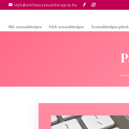
info@onlineszexualterapia.hu
Női szexuálterápia
Férfi szexuálterápia
Szexuálterápia páro
P