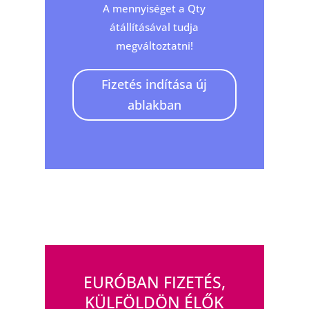
A mennyiséget a Qty
átállításával tudja
megváltoztatni!
Fizetés indítása új
ablakban
EURÓBAN FIZETÉS,
KÜLFÖLDÖN ÉLŐK