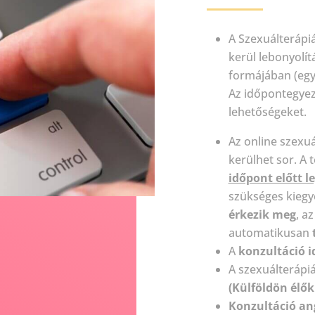
A Szexuálterápi
kerül lebonyolít
formájában (egy
Az időpontegyez
lehetőségeket.
Az online szexu
kerülhet sor. A 
időpont előtt 
szükséges kiegy
érkezik meg
, a
automatikusan
A
konzultáció i
A szexuálterápiá
(Külföldön élők
Konzultáció an