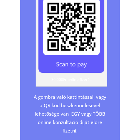
30.000Ft online fizetés
A gombra való kattintással, vagy
a QR kód beszkennelésével
lehetősége van EGY vagy TÖBB
online konzultáció díját előre
fizetni.