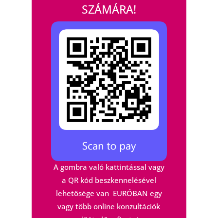
SZÁMÁRA!
A gombra való kattintással vagy
a QR kód beszkennelésével
lehetősége van EURÓBAN egy
vagy több online konzultációk