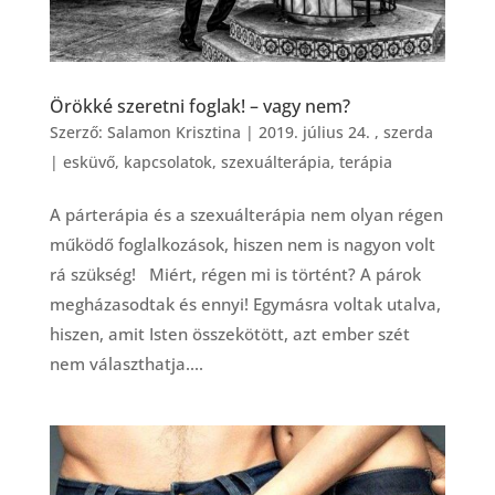
Örökké szeretni foglak! – vagy nem?
Szerző:
Salamon Krisztina
|
2019. július 24. , szerda
|
esküvő
,
kapcsolatok
,
szexuálterápia
,
terápia
A párterápia és a szexuálterápia nem olyan régen
működő foglalkozások, hiszen nem is nagyon volt
rá szükség! Miért, régen mi is történt? A párok
megházasodtak és ennyi! Egymásra voltak utalva,
hiszen, amit Isten összekötött, azt ember szét
nem választhatja....