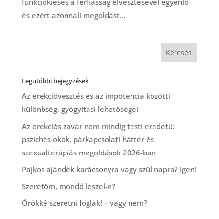
funkciókiesés a férfiasság elvesztésével egyenlő
és ezért azonnali megoldást...
Legutóbbi bejegyzések
Az erekcióvesztés és az impotencia közötti
különbség, gyógyítási lehetőségei
Az erekciós zavar nem mindig testi eredetű:
pszichés okok, párkapcsolati háttér és
szexuálterápiás megoldások 2026-ban
Pajkos ajándék karácsonyra vagy szülinapra? Igen!
Szeretőm, mondd leszel-e?
Örökké szeretni foglak! – vagy nem?